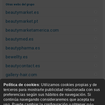
Otras webs del grupo
beautymarket.es
beautymarket.pt
beautymarketamerica.com
beautymed.es
beautypharma.es
bewellty.es
beautycontact.es
gallery-hair.com
Política de cookies
: Utilizamos cookies propias y de
terceros para mostrarle publicidad relacionada con sus
preferencias según sus hábitos de navegación. Si
continúa navegando consideraremos que acepta su
uso. Puede cambiar la configuración u obtener
más