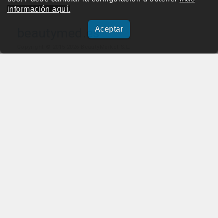
información aquí.
Aceptar
beautymed.es
Copyright © 2015-2026 BeautyMarket S.L.
info@beautymarket.es
Tel./Wsp.: +34 661913286
Calle de Avinyó, 29 - bajos. 08002 Barcelona
Calle Fortuny, 51 - bajos. 28010 Madrid
Aviso legal