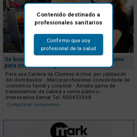
Contenido destinado a
profesionales sanitarios
Confirmo que soy
profesional de la salud
Se busca distribuidor o comercial autónomo
para zona de Málaga
Para una Cartera de Clientes Activa, por jubilación
del distribuidor - Marca profesional consolidada de
cosmética facial y corporal - Amplia gama de
tratamientos de cabina y venta público -
Interesados llamar Tel. 600433548
Contacta sin compromiso