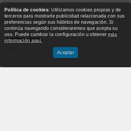
beautymed.es
Política de cookies
: Utilizamos cookies propias y de
beautypharma.es
terceros para mostrarle publicidad relacionada con sus
preferencias según sus hábitos de navegación. Si
bewellty.es
continúa navegando consideraremos que acepta su
uso. Puede cambiar la configuración u obtener
más
beautycontact.es
información aquí.
gallery-hair.com
Aceptar
beautymed.es
Copyright © 2015-2026 BeautyMarket S.L.
info@beautymarket.es
Tel./Wsp.: +34 661913286