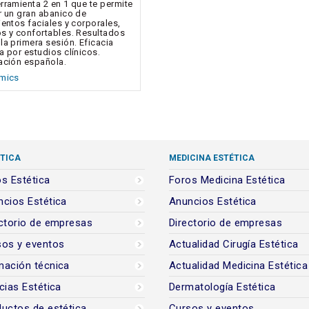
rramienta 2 en 1 que te permite
r un gran abanico de
ientos faciales y corporales,
s y confortables. Resultados
la primera sesión. Eficacia
a por estudios clínicos.
ación española.
amics
TICA
MEDICINA ESTÉTICA
s Estética
Foros Medicina Estética
cios Estética
Anuncios Estética
ctorio de empresas
Directorio de empresas
sos y eventos
Actualidad Cirugía Estética
mación técnica
Actualidad Medicina Estética
cias Estética
Dermatología Estética
uctos de estética
Cursos y eventos