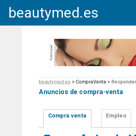
beautymed.es
beautymed.es
> CompraVenta >
Responde
Anuncios de compra-venta
Compra venta
Empleo