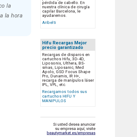
pérdida de cabello. En
co la
nuestra clínica de cirugía
capilar Barcelona, le
a la hora
ayudaremos.
Aribelti
Hifu Recargas Mejor
precio garantizado
Recargas de disparos en
cartuchos Hifu, 3D-4D,
Liposonix, Ulthera, BS-
smas, Liposanic, Med
Apolo, GSD Focus Shape
Pro, Dunamis, IR H+,
recarga de manípulos láser
IPL, VPL, etc.
Recargamos todos sus
cartuchos HIFU Y
MANIPULOS
Si usted desea anunciar
su empresa aquí, visite
beautymarket.es/empresas