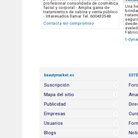
profesional consolidada de cosmética
Una he
facial y corporal - Amplia gama de
brinda
tratamientos de cabina y venta público
tratam
- Interesados llamar Tel. 600433548
seguro
Contacta sin compromiso
desde 
avalad
Fabric
t-dyn
beautymarket.es
ESTÉ
Suscripción
Foro
Mapa del sitio
Anun
Publicidad
Dire
Empresas
Cur
Usuarios
For
Blogs
Noti