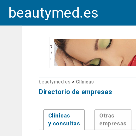
beautymed.es
beautymed.es
>
Clínicas
Directorio de empresas
Clínicas
Otras
y consultas
empresas