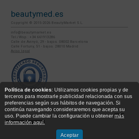
beautymed.es
Copyright © 2015-2026 BeautyMarket S.L.
info@beautymarket.es
Tel./Wsp.: +34 661913286
Calle de Avinyó, 29 - bajos. 08002 Barcelona
Calle Fortuny, 51 - bajos. 28010 Madrid
Aviso legal
Política de cookies
: Utilizamos cookies propias y de
terceros para mostrarle publicidad relacionada con sus
preferencias según sus hábitos de navegación. Si
continúa navegando consideraremos que acepta su
uso. Puede cambiar la configuración u obtener
más
información aquí.
Aceptar