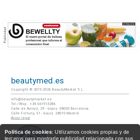
beautymed.es
Copyright © 2015-2026 BeautyMarket S.L.
info@beautymarket.es
Tel./Wsp.: +34 661913286
Calle de Avinyó, 29 - bajos. 08002 Barcelona
Calle Fortuny, 51 - bajos. 28010 Madrid
Aviso legal
Política de cookies
: Utilizamos cookies propias y de
terceros para mostrarle publicidad relacionada con sus