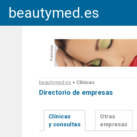
beautymed.es
beautymed.es
>
Clínicas
Directorio de empresas
Clínicas
Otras
y consultas
empresas