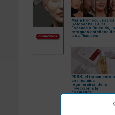
María Pombo, Jessica
Goicoecha, Laura
Escanes y Dulceida, l
retoques estéticos de
las
influencers
PDRN, el tratamiento t
en medicina
regenerativa: de la
inyección a la
cosmética