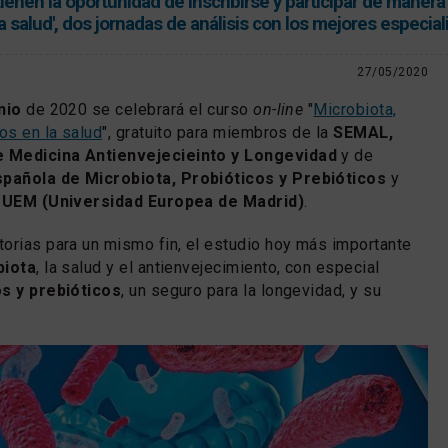
en la oportunidad de inscribirse y participar de manera 
la salud', dos jornadas de análisis con los mejores especial
27/05/2020
nio
de 2020 se celebrará el curso
on-line
"
Microbiota,
os en la salud
", gratuito para miembros de la
SEMAL,
e Medicina Antienvejecieinto y Longevidad
y de
pañola de Microbiota, Probióticos y Prebióticos
y
a
UEM (Universidad Europea de Madrid)
.
orias para un mismo fin, el estudio hoy más importante
biota
, la salud y el antienvejecimiento, con especial
os y prebióticos
, un seguro para la longevidad, y su