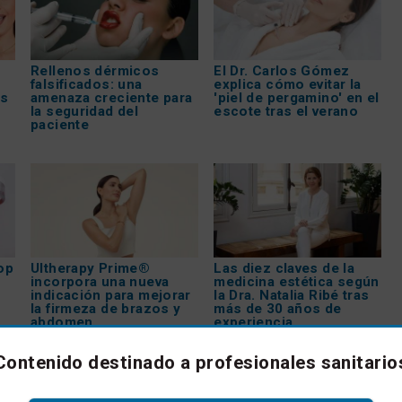
Rellenos dérmicos
El Dr. Carlos Gómez
falsificados: una
explica cómo evitar la
os
amenaza creciente para
'piel de pergamino' en el
la seguridad del
escote tras el verano
paciente
op
Ultherapy Prime®
Las diez claves de la
incorpora una nueva
medicina estética según
indicación para mejorar
la Dra. Natalia Ribé tras
la firmeza de brazos y
más de 30 años de
abdomen
experiencia
Contenido destinado a profesionales sanitario