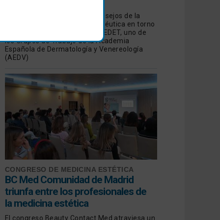
tratamiento
Revisamos las opiniones y consejos de la
Dermatología Estética y Terapéutica en torno
a las manchas de manos de GEDET, uno de
los Grupos de Trabajo de la Academia
Española de Dermatología y Venereología
(AEDV)
CONGRESO DE MEDICINA ESTÉTICA
BC Med Comunidad de Madrid
triunfa entre los profesionales de
la medicina estética
El congreso Beauty Contact Med atraviesa un