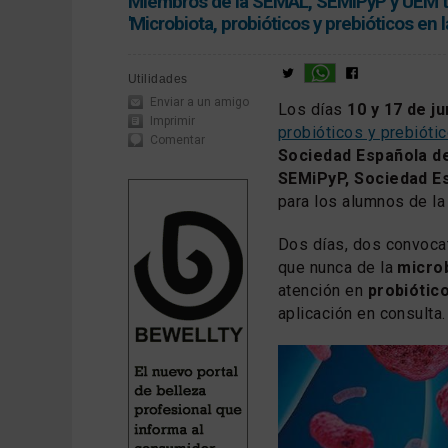
Miembros de la SEMAL, SEMiPyP y UEM tien
'Microbiota, probióticos y prebióticos en 
Utilidades
Enviar a un amigo
Los días
10 y 17 de ju
Imprimir
probióticos y prebiótic
Comentar
Sociedad Española d
SEMiPyP, Sociedad Es
para los alumnos de l
Dos días, dos convocat
que nunca de la
micro
atención en
probiótic
aplicación en consulta.