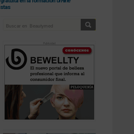
gratuita en la formación
on-line
istas