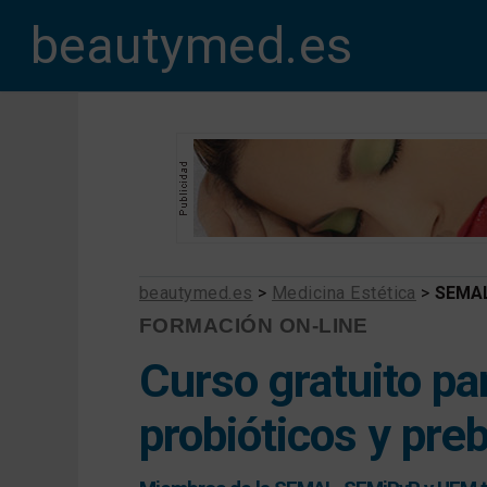
beautymed.es
beautymed.es
>
Medicina Estética
>
SEMA
FORMACIÓN ON-LINE
Curso gratuito p
probióticos y preb