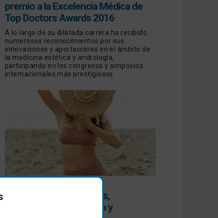
premio a la Excelencia Médica de
Top Doctors Awards 2016
A lo largo de su dilatada carrera ha recibido
numerosos reconocimientos por sus
innovaciones y aportaciones en el ámbito de
la medicina estética y andrología,
participando en los congresos y simposios
internacionales más prestigiosos
HIPERPIGMENTACIONES
Todo sobre las manchas,
s
prevención, diagnóstico y