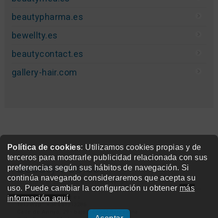
beautypharma.es
bewellty.es
beautycontact.es
gallery-hair.com
Política de cookies
: Utilizamos cookies propias y de
terceros para mostrarle publicidad relacionada con sus
beautymed.es
preferencias según sus hábitos de navegación. Si
continúa navegando consideraremos que acepta su
Copyright © 2015-2026 BeautyMarket S.L.
uso. Puede cambiar la configuración u obtener
más
info@beautymarket.es
información aquí.
Tel./Wsp.: +34 661913286
Calle de Avinyó, 29 - bajos. 08002 Barcelona