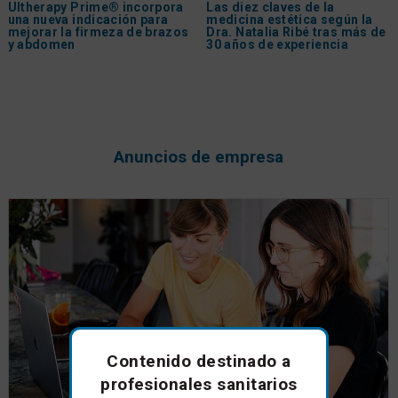
Ultherapy Prime® incorpora
Las diez claves de la
una nueva indicación para
medicina estética según la
mejorar la firmeza de brazos
Dra. Natalia Ribé tras más de
y abdomen
30 años de experiencia
Anuncios de empresa
Contenido destinado a
profesionales sanitarios