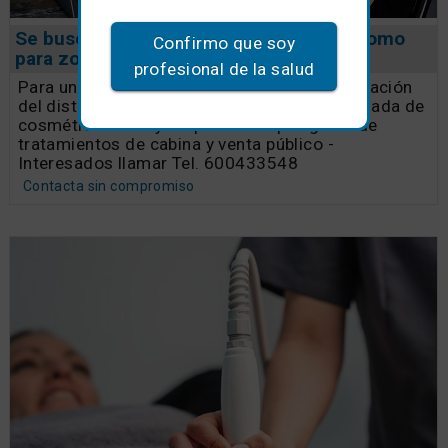
Se busca distribuidor o comercial autónomo
Confirmo que soy
para zona de Málaga
profesional de la salud
Para una Cartera de Clientes Activa, por jubilación
del distribuidor - Marca profesional consolidada de
cosmética facial y corporal - Amplia gama de
tratamientos de cabina y venta público -
Interesados llamar Tel. 600433548
Contacta sin compromiso