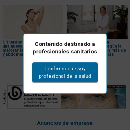
Ultherapy Prime® incorpora
Las diez claves de la
Contenido destinado a
una nueva indicación para
medicina estética según la
mejorar la firmeza de brazos
Dra. Natalia Ribé tras más de
profesionales sanitarios
y abdomen
30 años de experiencia
Confirmo que soy
profesional de la salud
Anuncios de empresa