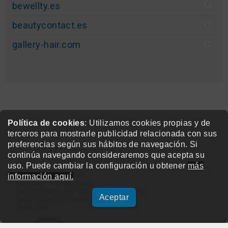
bewellty.es
beautycontact.es
gallery-hair.com
Política de cookies
: Utilizamos cookies propias y de
terceros para mostrarle publicidad relacionada con sus
beautymed.es
preferencias según sus hábitos de navegación. Si
continúa navegando consideraremos que acepta su
Copyright © 2015-2026 BeautyMarket S.L.
uso. Puede cambiar la configuración u obtener
más
información aquí.
info@beautymarket.es
Tel./Wsp.: +34 661913286
Calle de Avinyó, 29 - bajos. 08002 Barcelona
Aceptar
Calle Fortuny, 51 - bajos. 28010 Madrid
Aviso legal