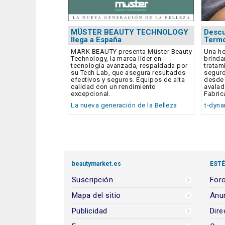
MÜSTER BEAUTY TECHNOLOGY
Descu
llega a España
Termo
MARK BEAUTY presenta Müster Beauty
Una he
Technology, la marca líder en
brinda
tecnología avanzada, respaldada por
tratam
su Tech Lab, que asegura resultados
seguro
efectivos y seguros. Equipos de alta
desde 
calidad con un rendimiento
avalad
excepcional.
Fabric
La nueva generación de la Belleza
t-dyn
beautymarket.es
ESTÉ
Suscripción
Foro
Mapa del sitio
Anun
Publicidad
Dire