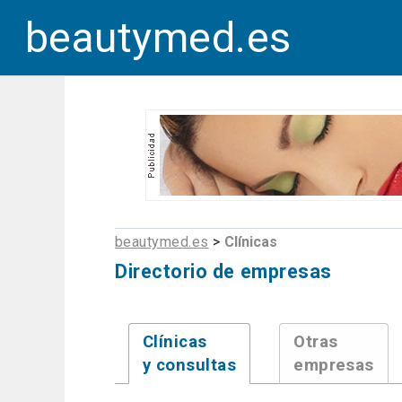
beautymed.es
beautymed.es
>
Clínicas
Directorio de empresas
Clínicas
Otras
y consultas
empresas