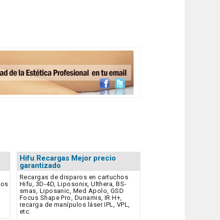
Hifu Recargas Mejor precio
garantizado
Recargas de disparos en cartuchos
dos
Hifu, 3D-4D, Liposonix, Ulthera, BS-
smas, Liposanic, Med Apolo, GSD
Focus Shape Pro, Dunamis, IR H+,
recarga de manípulos láser IPL, VPL,
etc.