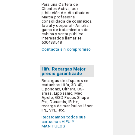
Para una Cartera de
Clientes Activa, por
jubilación del distribuidor -
Marca profesional
consolidada de cosmética
facial y corporal - Amplia
gama de tratamientos de
cabina y venta público -
Interesados llamar Tel.
600433548
Contacta sin compromiso
Hifu Recargas Mejor
precio garantizado
Recargas de disparos en
cartuchos Hifu, 3D-4D,
Liposonix, Ulthera, BS-
smas, Liposanic, Med
Apolo, GSD Focus Shape
Pro, Dunamis, IR H+,
recarga de manípulos láser
IPL, VPL, etc.
Recargamos todos sus
cartuchos HIFU Y
MANIPULOS