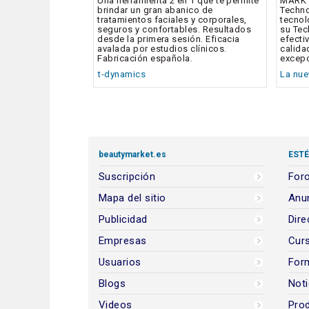
Una herramienta 2 en 1 que te permite
MARK 
brindar un gran abanico de
Techno
tratamientos faciales y corporales,
tecnol
seguros y confortables. Resultados
su Tec
desde la primera sesión. Eficacia
efecti
avalada por estudios clínicos.
calida
Fabricación española.
excepc
t-dynamics
La nue
beautymarket.es
ESTÉ
Suscripción
Foro
Mapa del sitio
Anun
Publicidad
Dire
Empresas
Cur
Usuarios
For
Blogs
Noti
Videos
Prod