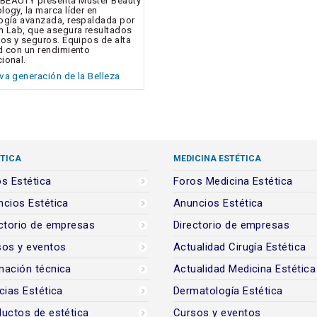
BEAUTY presenta Müster Beauty
logy, la marca líder en
ogía avanzada, respaldada por
h Lab, que asegura resultados
vos y seguros. Equipos de alta
d con un rendimiento
ional.
va generación de la Belleza
TICA
MEDICINA ESTÉTICA
s Estética
Foros Medicina Estética
cios Estética
Anuncios Estética
ctorio de empresas
Directorio de empresas
sos y eventos
Actualidad Cirugía Estética
mación técnica
Actualidad Medicina Estética
cias Estética
Dermatología Estética
uctos de estética
Cursos y eventos