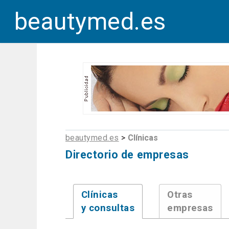
beautymed.es
beautymed.es
>
Clínicas
Directorio de empresas
Clínicas
Otras
y consultas
empresas