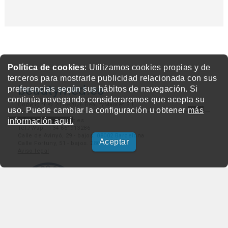
Política de cookies
: Utilizamos cookies propias y de
terceros para mostrarle publicidad relacionada con sus
beautymed.es
preferencias según sus hábitos de navegación. Si
continúa navegando consideraremos que acepta su
Copyright © 2015-2026 BeautyMarket S.L.
uso. Puede cambiar la configuración u obtener
más
información aquí.
info@beautymarket.es
Tel./Wsp.: +34 661913286
Calle de Avinyó, 29 - bajos. 08002 Barcelona
Aceptar
Calle Fortuny, 51 - bajos. 28010 Madrid
Aviso legal