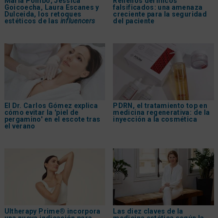
María Pombo, Jessica
Rellenos dérmicos
Goicoecha, Laura Escanes y
falsificados: una amenaza
Dulceida, los retoques
creciente para la seguridad
estéticos de las
influencers
del paciente
El Dr. Carlos Gómez explica
PDRN, el tratamiento top en
cómo evitar la 'piel de
medicina regenerativa: de la
pergamino' en el escote tras
inyección a la cosmética
el verano
Ultherapy Prime® incorpora
Las diez claves de la
una nueva indicación para
medicina estética según la