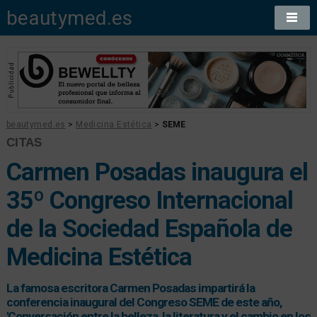
beautymed.es
beautymed.es
>
Medicina Estética
>
SEME
CITAS
Carmen Posadas inaugura el
35º Congreso Internacional
de la Sociedad Española de
Medicina Estética
La famosa escritora Carmen Posadas impartirá la
conferencia inaugural del Congreso SEME de este año,
'Conversación entre la belleza, la literatura y el cambio en los