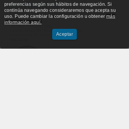
beautymed.es
preferencias según sus hábitos de navegación. Si
continúa navegando consideraremos que acepta su
Copyright © 2015-2026 BeautyMarket S.L.
uso. Puede cambiar la configuración u obtener
más
información aquí.
info@beautymarket.es
Tel./Wsp.: +34 661913286
Calle de Avinyó, 29 - bajos. 08002 Barcelona
Aceptar
Calle Fortuny, 51 - bajos. 28010 Madrid
Aviso legal