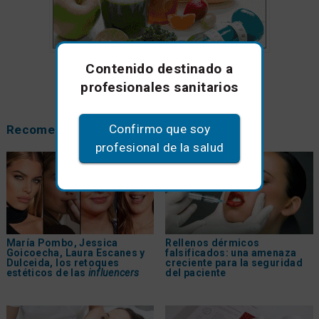
Contenido destinado a
profesionales sanitarios
Confirmo que soy
Recomendamos
profesional de la salud
María Pombo, Jessica
Rellenos dérmicos
Goicoecha, Laura Escanes y
falsificados: una amenaza
Dulceida, los retoques
creciente para la seguridad
estéticos de las
influencers
del paciente