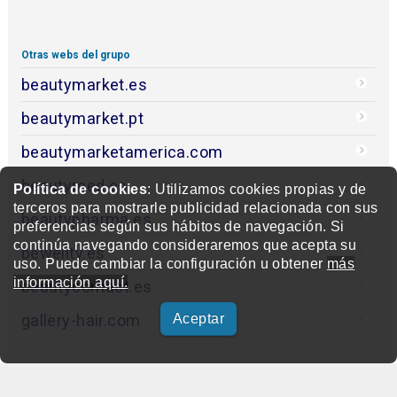
Otras webs del grupo
beautymarket.es
beautymarket.pt
beautymarketamerica.com
beautymed.es
Política de cookies
: Utilizamos cookies propias y de
terceros para mostrarle publicidad relacionada con sus
beautypharma.es
preferencias según sus hábitos de navegación. Si
continúa navegando consideraremos que acepta su
bewellty.es
uso. Puede cambiar la configuración u obtener
más
información aquí.
beautycontact.es
gallery-hair.com
Aceptar