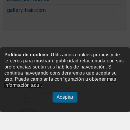
gallery-hair.com
Política de cookies
: Utilizamos cookies propias y de
terceros para mostrarle publicidad relacionada con sus
beautymed.es
preferencias según sus hábitos de navegación. Si
continúa navegando consideraremos que acepta su
Copyright © 2015-2026 BeautyMarket S.L.
uso. Puede cambiar la configuración u obtener
más
información aquí.
info@beautymarket.es
Tel./Wsp.: +34 661913286
Calle de Avinyó, 29 - bajos. 08002 Barcelona
Aceptar
Calle Fortuny, 51 - bajos. 28010 Madrid
Aviso legal