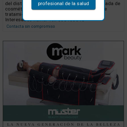
profesional de la salud
del distribuidor - Marca profesional consolidada de
cosmética facial y corporal - Amplia gama de
tratamientos de cabina y venta público -
Interesados llamar Tel. 600433548
Contacta sin compromiso