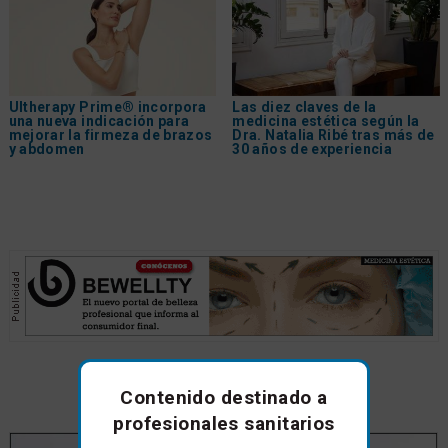
Ultherapy Prime® incorpora
Las diez claves de la
una nueva indicación para
medicina estética según la
mejorar la firmeza de brazos
Dra. Natalia Ribé tras más de
y abdomen
30 años de experiencia
Anuncios de empresa
Contenido destinado a
profesionales sanitarios