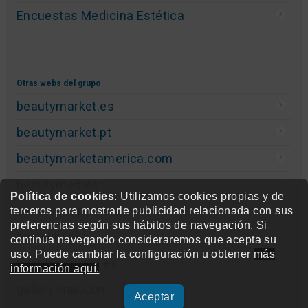
Encuestas Medicina Estética
Otras webs del grupo
beautymarket.es
beautymarket.pt
beautymarketamerica.com
beautymed.es
Política de cookies
: Utilizamos cookies propias y de
beautypharma.es
terceros para mostrarle publicidad relacionada con sus
preferencias según sus hábitos de navegación. Si
bewellty.es
continúa navegando consideraremos que acepta su
uso. Puede cambiar la configuración u obtener
más
beautycontact.es
información aquí.
gallery-hair.com
Aceptar