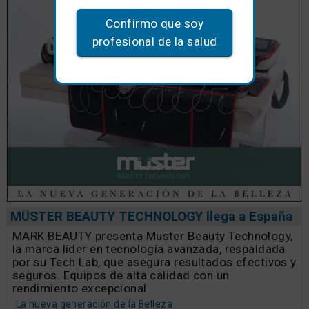
Confirmo que soy
profesional de la salud
MÜSTER BEAUTY TECHNOLOGY llega a España
MARK BEAUTY presenta Müster Beauty Technology,
la marca líder en tecnología avanzada, respaldada
por su Tech Lab, que asegura resultados efectivos y
seguros. Equipos de alta calidad con un
rendimiento excepcional.
La nueva generación de la Belleza