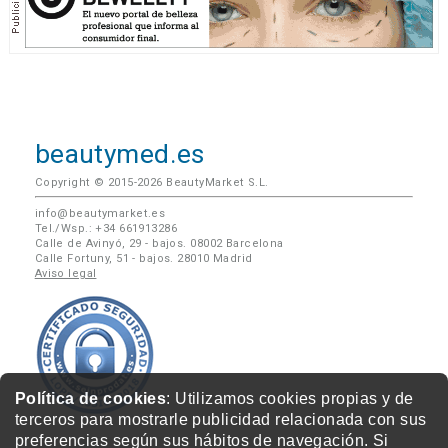
beautymed.es
Copyright © 2015-2026 BeautyMarket S.L.
info@beautymarket.es
Tel./Wsp.: +34 661913286
Calle de Avinyó, 29 - bajos. 08002 Barcelona
Calle Fortuny, 51 - bajos. 28010 Madrid
Aviso legal
Política de cookies
: Utilizamos cookies propias y de
terceros para mostrarle publicidad relacionada con sus
preferencias según sus hábitos de navegación. Si