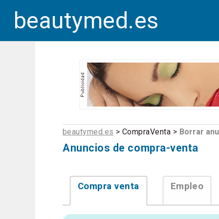
beautymed.es
beautymed.es
> CompraVenta >
Borrar anu
Anuncios de compra-venta
Compra venta
Empleo