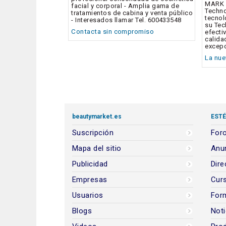
MARK 
facial y corporal - Amplia gama de
Techno
tratamientos de cabina y venta público
tecnol
- Interesados llamar Tel. 600433548
su Tec
Contacta sin compromiso
efecti
calida
excepc
La nue
beautymarket.es
ESTÉ
Suscripción
Foro
Mapa del sitio
Anun
Publicidad
Dire
Empresas
Cur
Usuarios
For
Blogs
Noti