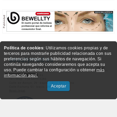
Política de cookies
: Utilizamos cookies propias y de
terceros para mostrarle publicidad relacionada con sus
beautymed.es
preferencias según sus hábitos de navegación. Si
continúa navegando consideraremos que acepta su
Copyright © 2015-2026 BeautyMarket S.L.
uso. Puede cambiar la configuración u obtener
más
información aquí.
info@beautymarket.es
Tel./Wsp.: +34 661913286
Calle de Avinyó, 29 - bajos. 08002 Barcelona
Aceptar
Calle Fortuny, 51 - bajos. 28010 Madrid
Aviso legal