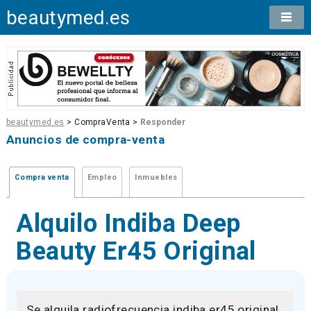
beautymed.es
beautymed.es
> CompraVenta >
Responder
Anuncios de compra-venta
Compra venta
Empleo
Inmuebles
Alquilo Indiba Deep
Beauty Er45 Original
Se alquila radiofrecuencia indiba er45 original