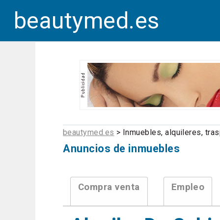
beautymed.es
beautymed.es
> Inmuebles, alquileres, tr
Anuncios de inmuebles
Compra venta
Empleo