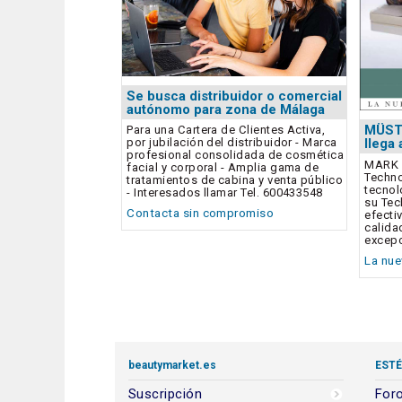
Se busca distribuidor o comercial
autónomo para zona de Málaga
MÜST
Para una Cartera de Clientes Activa,
por jubilación del distribuidor - Marca
llega
profesional consolidada de cosmética
MARK 
facial y corporal - Amplia gama de
Techno
tratamientos de cabina y venta público
tecnol
- Interesados llamar Tel. 600433548
su Tec
Contacta sin compromiso
efecti
calida
excepc
La nue
beautymarket.es
ESTÉ
Suscripción
Foro