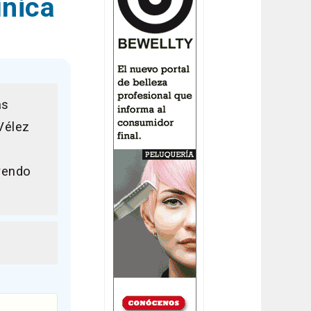
ínica
as
Vélez
uyendo