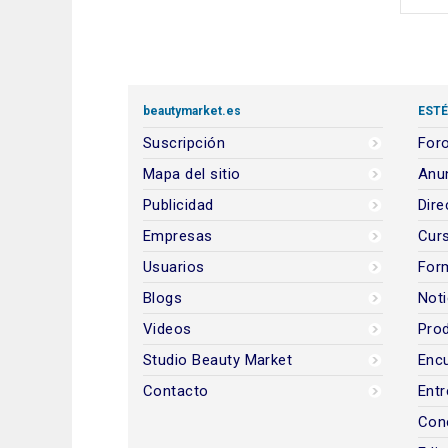
beautymarket.es
ESTÉ
Suscripción
Foro
Mapa del sitio
Anun
Publicidad
Dire
Empresas
Cur
Usuarios
For
Blogs
Noti
Videos
Prod
Studio Beauty Market
Encu
Contacto
Entr
Con