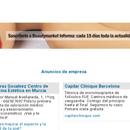
Anuncios de empresa
ras Gosalvez Centro de
Capilar Clinique Barcelona
ina Estética en Murcia
Técnica de microtrasplante de
folículos FUE. Centros médicos de
tor Manuel Avellaneda, 1, 1ºIzq.
vanguardia. Contigo del principio
 - 662927697 Pide tu primera
hasta el final. Seguimos tu caso.
ta de valoración médico
Primera visita gratuita.
ca y asesoramiento
ocosmético. ¡Ven y te
capilarclinique.com
mos!
es mejorar el aspecto y la
d de tu piel?