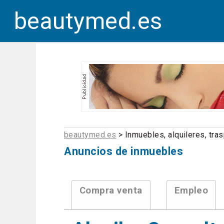
beautymed.es
beautymed.es
> Inmuebles, alquileres, tr
Anuncios de inmuebles
Compra venta
Empleo