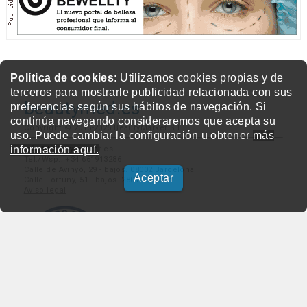
Política de cookies
: Utilizamos cookies propias y de
terceros para mostrarle publicidad relacionada con sus
beautymed.es
preferencias según sus hábitos de navegación. Si
continúa navegando consideraremos que acepta su
Copyright © 2015-2026 BeautyMarket S.L.
uso. Puede cambiar la configuración u obtener
más
información aquí.
info@beautymarket.es
Tel./Wsp.: +34 661913286
Calle de Avinyó, 29 - bajos. 08002 Barcelona
Aceptar
Calle Fortuny, 51 - bajos. 28010 Madrid
Aviso legal