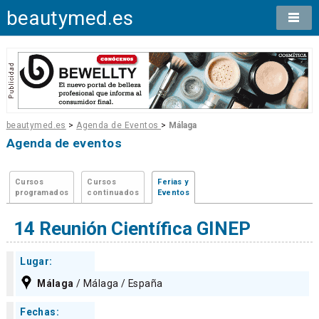
beautymed.es
beautymed.es
>
Agenda de Eventos
>
Málaga
Agenda de eventos
Cursos
Cursos
Ferias y
programados
continuados
Eventos
14 Reunión Científica GINEP
Lugar:
Málaga
/ Málaga / España
Fechas: