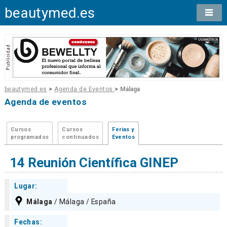
beautymed.es
beautymed.es
>
Agenda de Eventos
>
Málaga
Agenda de eventos
Cursos
Cursos
Ferias y
programados
continuados
Eventos
14 Reunión Científica GINEP
Lugar:
Málaga
/ Málaga / España
Fechas: