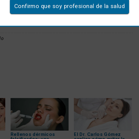
Confirmo que soy profesional de la salud
lo
Rellenos dérmicos
El Dr. Carlos Gómez
falsificados: una
explica cómo evitar la