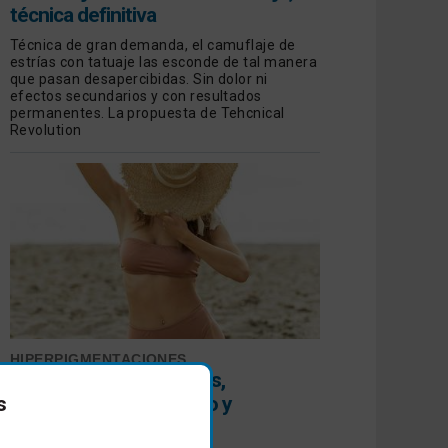
técnica definitiva
Técnica de gran demanda, el camuflaje de
estrías con tatuaje las esconde de tal manera
que pasan desapercibidas. Sin dolor ni
efectos secundarios y con resultados
permanentes. La propuesta de Tehcnical
Revolution
HIPERPIGMENTACIONES
Todo sobre las manchas,
prevención, diagnóstico y
s
tratamiento