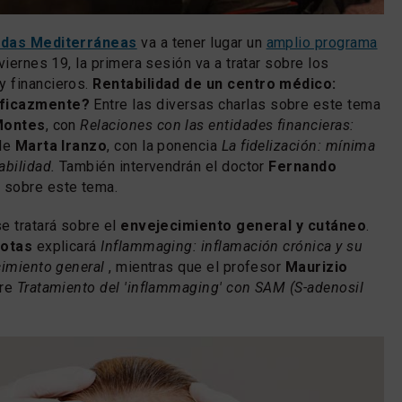
das Mediterráneas
va a tener lugar un
amplio programa
viernes 19, la primera sesión va a tratar sobre los
 financieros.
Rentabilidad de un centro médico:
eficazmente?
Entre las diversas charlas sobre este tema
Montes
, con
Relaciones con las entidades financieras:
de
Marta Iranzo
, con la ponencia
La fidelización: mínima
abilidad.
También intervendrán el doctor
Fernando
 sobre este tema.
e tratará sobre el
envejecimiento general y cutáneo
.
jotas
explicará
Inflammaging: inflamación crónica y su
cimiento general
, mientras que el profesor
Maurizio
bre
Tratamiento del 'inflammaging' con SAM (S-adenosil