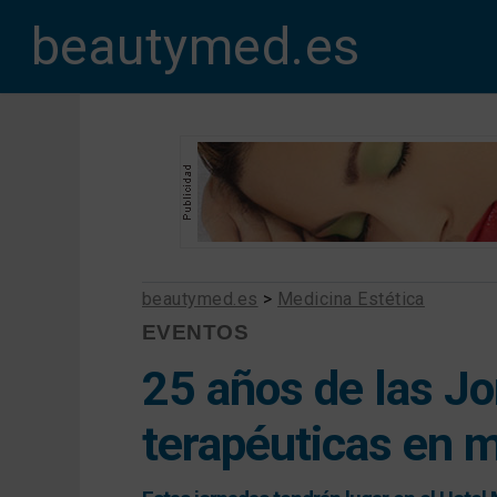
beautymed.es
beautymed.es
>
Medicina Estética
EVENTOS
25 años de las J
terapéuticas en m