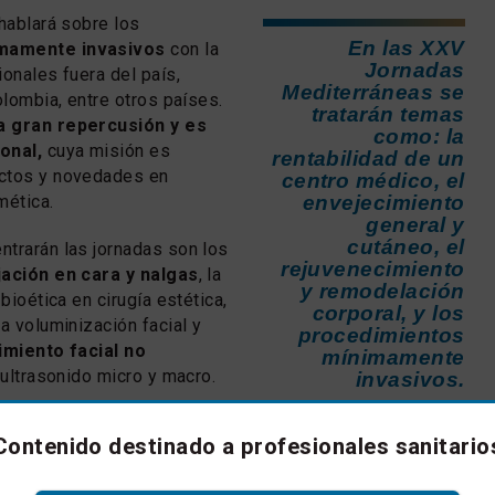
 hablará sobre los
En las XXV
mamente invasivos
con la
Jornadas
ionales fuera del país,
Mediterráneas se
olombia, entre otros países.
tratarán temas
a gran repercusión y es
como: la
onal,
cuya misión es
rentabilidad de un
ctos y novedades en
centro médico, el
mética.
envejecimiento
general y
cutáneo, el
trarán las jornadas son los
rejuvenecimiento
jación en cara y nalgas
, la
y remodelación
 bioética en cirugía estética,
corporal, y los
a voluminización facial y
procedimientos
miento facial no
mínimamente
ultrasonido micro y macro.
invasivos.
Contenido destinado a profesionales sanitario