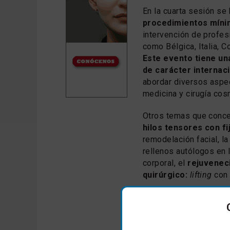
En la cuarta sesión se
procedimientos míni
intervención de profes
como Bélgica, Italia, C
Este evento tiene un
de carácter internaci
abordar diversos aspe
medicina y cirugía cos
Otros temas que concen
hilos tensores con fi
remodelación facial, la
rellenos autólogos en l
corporal, el
rejuveneci
quirúrgico:
lifting
con 