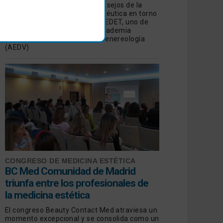
Revisamos las opiniones y consejos de la
Dermatología Estética y Terapéutica en torno
a las manchas de manos de GEDET, uno de
los Grupos de Trabajo de la Academia
Española de Dermatología y Venereología
(AEDV)
CONGRESO DE MEDICINA ESTÉTICA
BC Med Comunidad de Madrid
triunfa entre los profesionales de
la medicina estética
El congreso Beauty Contact Med atraviesa un
momento excepcional y se consolida como un