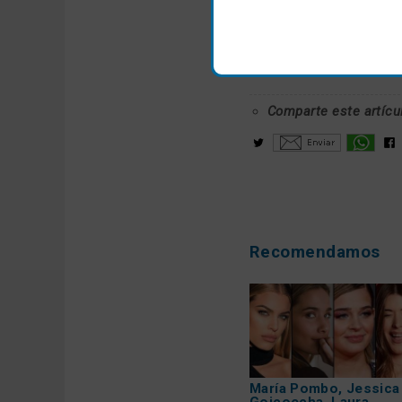
Comparte este artícu
Recomendamos
María Pombo, Jessica
Goicoecha, Laura